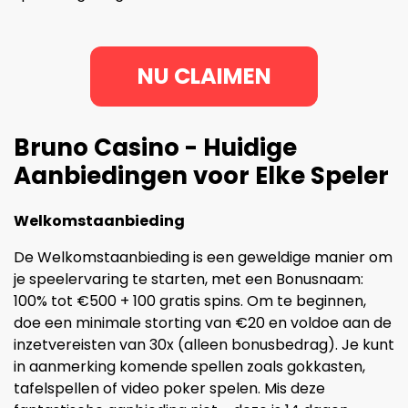
NU CLAIMEN
Bruno Casino - Huidige
Aanbiedingen voor Elke Speler
Welkomstaanbieding
De Welkomstaanbieding is een geweldige manier om
je speelervaring te starten, met een Bonusnaam:
100% tot €500 + 100 gratis spins. Om te beginnen,
doe een minimale storting van €20 en voldoe aan de
inzetvereisten van 30x (alleen bonusbedrag). Je kunt
in aanmerking komende spellen zoals gokkasten,
tafelspellen of video poker spelen. Mis deze