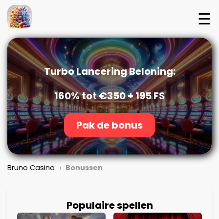
☰
Turbo Lancering Beloning:
160% tot €350 + 195 FS
Pak de bonus
›
Bruno Casino
Bonussen
Populaire spellen