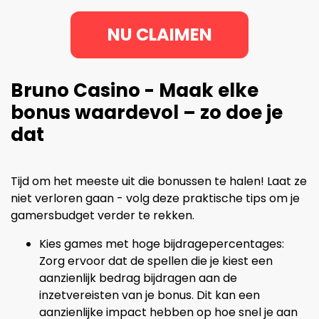
NU CLAIMEN
Bruno Casino - Maak elke
bonus waardevol – zo doe je
dat
Tijd om het meeste uit die bonussen te halen! Laat ze
niet verloren gaan - volg deze praktische tips om je
gamersbudget verder te rekken.
Kies games met hoge bijdragepercentages:
Zorg ervoor dat de spellen die je kiest een
aanzienlijk bedrag bijdragen aan de
inzetvereisten van je bonus. Dit kan een
aanzienlijke impact hebben op hoe snel je aan