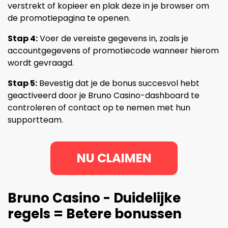
verstrekt of kopieer en plak deze in je browser om
de promotiepagina te openen.
Stap 4:
Voer de vereiste gegevens in, zoals je
accountgegevens of promotiecode wanneer hierom
wordt gevraagd.
Stap 5:
Bevestig dat je de bonus succesvol hebt
geactiveerd door je Bruno Casino-dashboard te
controleren of contact op te nemen met hun
supportteam.
NU CLAIMEN
Bruno Casino - Duidelijke
regels = Betere bonussen