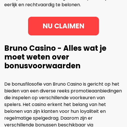
eerlijk en rechtvaardig te belonen.
NU CLAIMEN
Bruno Casino - Alles wat je
moet weten over
bonusvoorwaarden
De bonusfilosofie van Bruno Casino is gericht op het
bieden van een diverse reeks promotieaanbiedingen
die inspelen op verschillende voorkeuren van
spelers. Het casino erkent het belang van het
belonen van zijn klanten voor hun loyaliteit en
regelmatige spelgedrag. Daarom zijn er
verschillende bonussen beschikbaar via