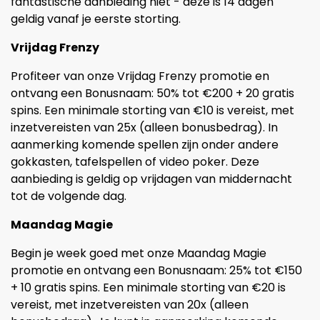
fantastische aanbieding niet - deze is 14 dagen
geldig vanaf je eerste storting.
Vrijdag Frenzy
Profiteer van onze Vrijdag Frenzy promotie en
ontvang een Bonusnaam: 50% tot €200 + 20 gratis
spins. Een minimale storting van €10 is vereist, met
inzetvereisten van 25x (alleen bonusbedrag). In
aanmerking komende spellen zijn onder andere
gokkasten, tafelspellen of video poker. Deze
aanbieding is geldig op vrijdagen van middernacht
tot de volgende dag.
Maandag Magie
Begin je week goed met onze Maandag Magie
promotie en ontvang een Bonusnaam: 25% tot €150
+ 10 gratis spins. Een minimale storting van €20 is
vereist, met inzetvereisten van 20x (alleen