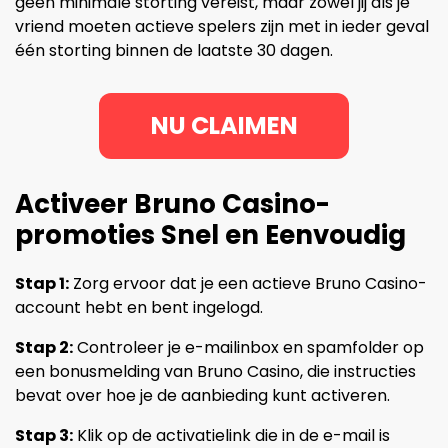
geen minimale storting vereist, maar zowel jij als je
vriend moeten actieve spelers zijn met in ieder geval
één storting binnen de laatste 30 dagen.
NU CLAIMEN
Activeer Bruno Casino-
promoties Snel en Eenvoudig
Stap 1:
Zorg ervoor dat je een actieve Bruno Casino-
account hebt en bent ingelogd.
Stap 2:
Controleer je e-mailinbox en spamfolder op
een bonusmelding van Bruno Casino, die instructies
bevat over hoe je de aanbieding kunt activeren.
Stap 3:
Klik op de activatielink die in de e-mail is