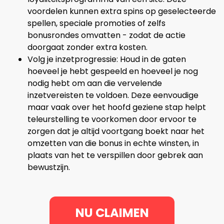
voordelen kunnen extra spins op geselecteerde
spellen, speciale promoties of zelfs
bonusrondes omvatten - zodat de actie
doorgaat zonder extra kosten.
Volg je inzetprogressie: Houd in de gaten
hoeveel je hebt gespeeld en hoeveel je nog
nodig hebt om aan die vervelende
inzetvereisten te voldoen. Deze eenvoudige
maar vaak over het hoofd geziene stap helpt
teleurstelling te voorkomen door ervoor te
zorgen dat je altijd voortgang boekt naar het
omzetten van die bonus in echte winsten, in
plaats van het te verspillen door gebrek aan
bewustzijn.
NU CLAIMEN