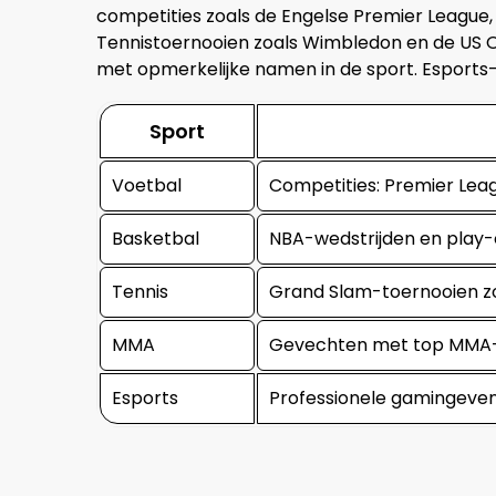
competities zoals de Engelse Premier League, 
Tennistoernooien zoals Wimbledon en de US 
met opmerkelijke namen in de sport. Esport
Sport
Voetbal
Competities: Premier Leag
Basketbal
NBA-wedstrijden en play-
Tennis
Grand Slam-toernooien z
MMA
Gevechten met top MMA
Esports
Professionele gamingevene