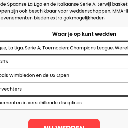
de Spaanse La Liga en de Italiaanse Serie A, terwijl bas
Open zijn ook beschikbaar voor weddenschappen. MMA-l
s-evenementen bieden extra gokmogelijkheden.
Waar je op kunt wedden
ue, La Liga, Serie A; Toernooien: Champions League, Wer
offs
oals Wimbledon en de US Open
-vechters
menten in verschillende disciplines