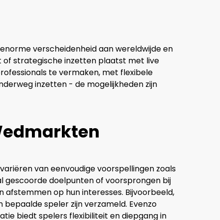
en enorme verscheidenheid aan wereldwijde en
 of strategische inzetten plaatst met live
rofessionals te vermaken, met flexibele
 onderweg inzetten - de mogelijkheden zijn
n Wedmarkten
ariëren van eenvoudige voorspellingen zoals
al gescoorde doelpunten of voorsprongen bij
n afstemmen op hun interesses. Bijvoorbeeld,
n bepaalde speler zijn verzameld. Evenzo
e biedt spelers flexibiliteit en diepgang in