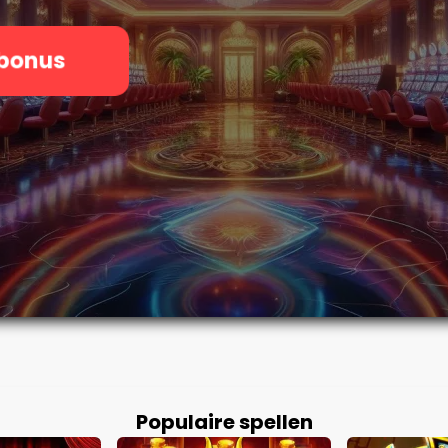
 bonus
Populaire spellen