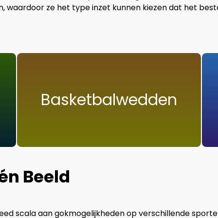
den, waardoor ze het type inzet kunnen kiezen dat het bes
Basketbalwedden
Één Beeld
eed scala aan gokmogelijkheden op verschillende sporte