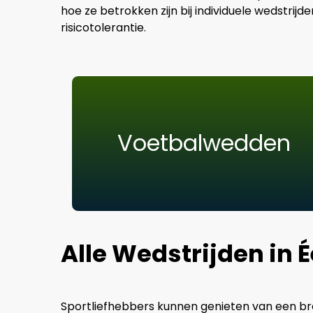
hoe ze betrokken zijn bij individuele wedstrij
risicotolerantie.
Voetbalwedden
Alle Wedstrijden in 
Sportliefhebbers kunnen genieten van een br